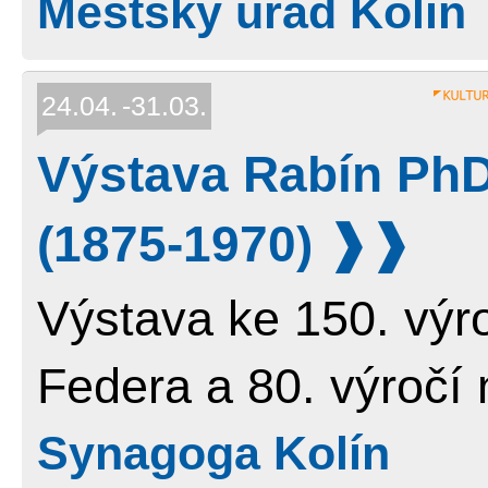
Městský úřad Kolín
24.04.
31.03.
Výstava Rabín PhD
(1875-1970)
Výstava ke 150. výr
Federa a 80. výročí 
Synagoga Kolín