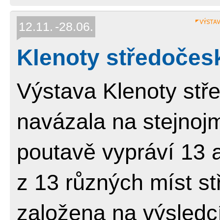
12.11.
28.06.
Klenoty středočes
Výstava Klenoty st
navázala na stejnojm
poutavě vypráví 13 
z 13 různých míst s
založena na výsledc