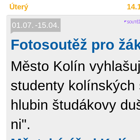
Úterý
14.
01.07.
15.04.
Fotosoutěž pro žák
Město Kolín vyhlašuj
studenty kolínských
hlubin študákovy duš
ni".