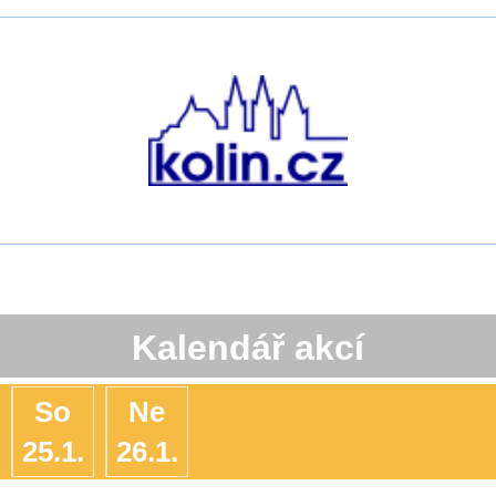
Kalendář akcí
So
Ne
25.1.
26.1.