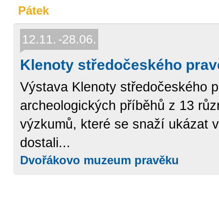
Pátek
12.11.
28.06.
Klenoty středočeského pra
Výstava Klenoty středočeského pr
archeologických příběhů z 13 růz
výzkumů, které se snaží ukázat v
dostali...
Dvořákovo muzeum pravěku