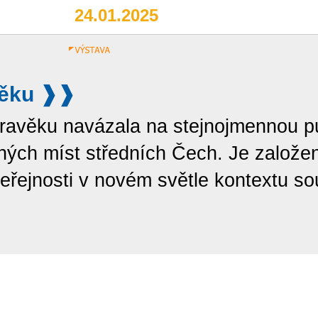
24.01.2025
věku
avěku navázala na stejnojmennou pub
ných míst středních Čech. Je založe
eřejnosti v novém světle kontextu so