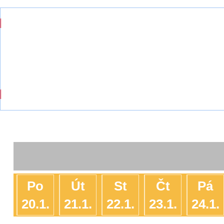
Po
Út
St
Čt
Pá
20.1.
21.1.
22.1.
23.1.
24.1.