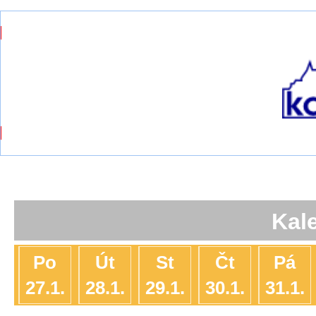
Kal
Po
Út
St
Čt
Pá
27.1.
28.1.
29.1.
30.1.
31.1.