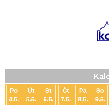
Kal
Po
Út
St
Čt
Pá
So
4.5.
5.5.
6.5.
7.5.
8.5.
9.5.