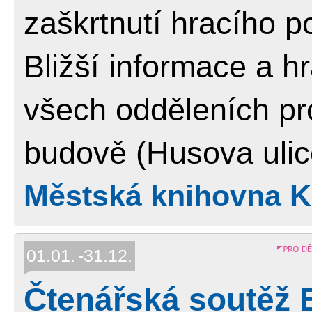
zaškrtnutí hracího p
Bližší informace a hr
všech odděleních pro
budově (Husova ulic
Městská knihovna Ko
01.01.
31.12.
Čtenářská soutěž B