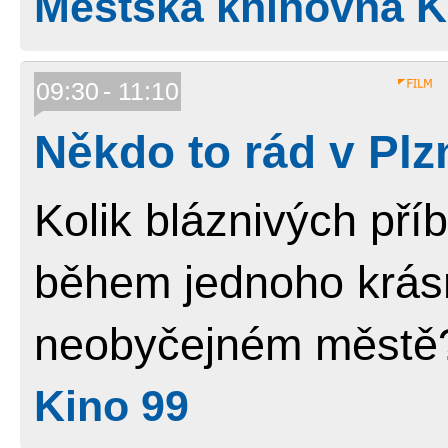
Městská knihovna Ko
09:30
11:10
Někdo to rád v Plz
Kolik bláznivých př
během jednoho krás
neobyčejném měst
Kino 99