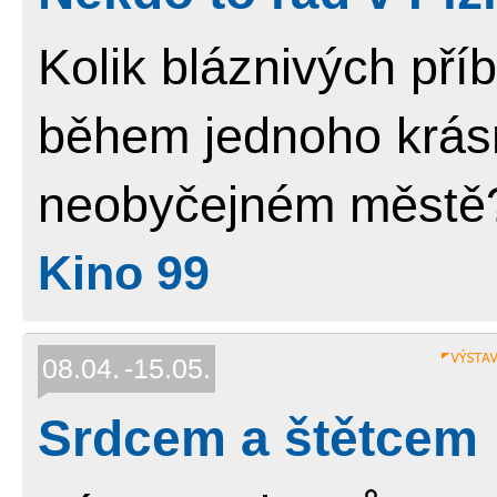
Kolik bláznivých př
během jednoho krás
neobyčejném měst
Kino 99
08.04.
15.05.
Srdcem a štětcem