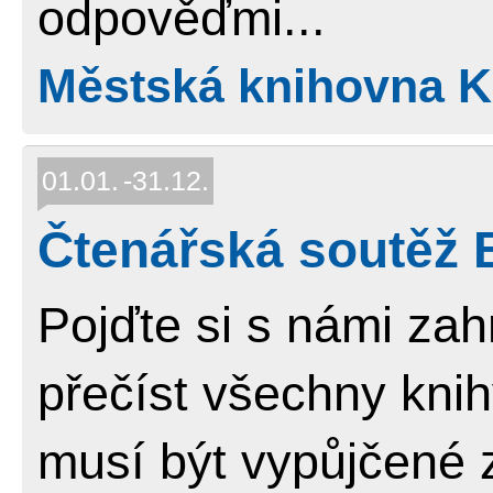
odpověďmi...
Městská knihovna Ko
01.01.
31.12.
Čtenářská soutěž 
Pojďte si s námi zah
přečíst všechny knih
musí být vypůjčené 