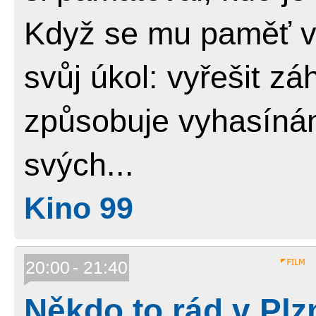
Když se mu paměť vr
svůj úkol: vyřešit zá
způsobuje vyhasínán
svých...
Kino 99
20:00
21:40
Někdo to rád v Plz