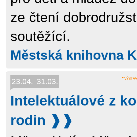
ze čtení dobrodružs
soutěžící.
Městská knihovna Ko
23.04.
31.03.
Intelektuálové z k
rodin