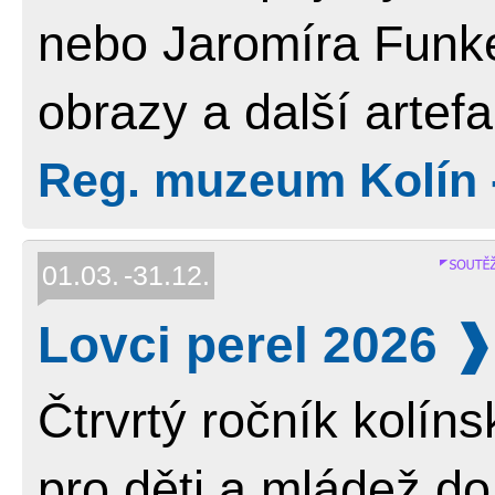
nebo Jaromíra Funke
obrazy a další artefa
Reg. muzeum Kolín 
01.03.
31.12.
Lovci perel 2026
Čtrvrtý ročník kolín
pro děti a mládež do 