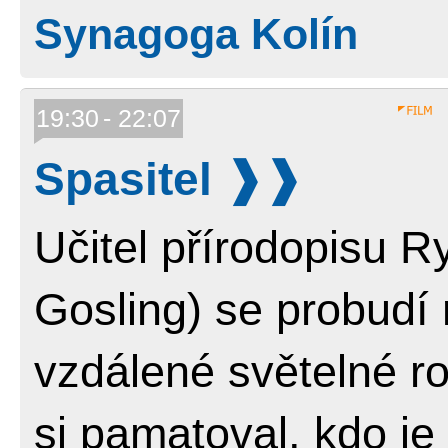
Synagoga Kolín
19:30
22:07
Spasitel
Učitel přírodopisu 
Gosling) se probudí 
vzdálené světelné r
si pamatoval, kdo je 