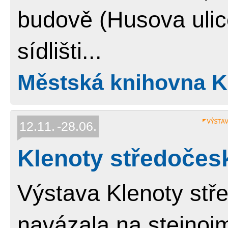
budově (Husova ulic
sídlišti...
Městská knihovna Ko
12.11.
28.06.
Klenoty středočes
Výstava Klenoty st
navázala na stejnojm