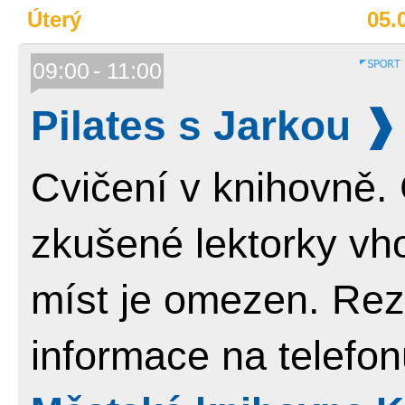
Úterý
05.
09:00
11:00
Pilates s Jarkou
Cvičení v knihovně.
zkušené lektorky vho
míst je omezen. Reze
informace na telefo