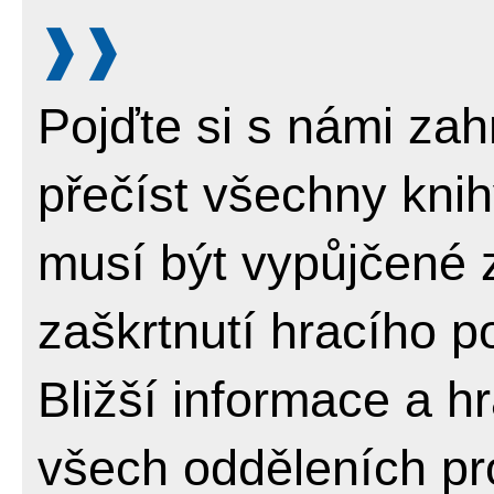
Pojďte si s námi zah
přečíst všechny knih
musí být vypůjčené 
zaškrtnutí hracího p
Bližší informace a hr
všech odděleních pro 