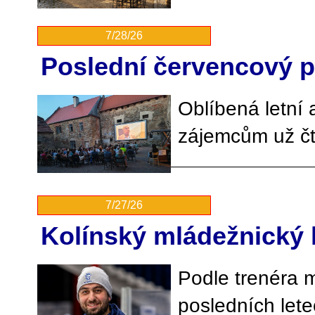
7/28/26
Poslední červencový pá
Oblíbená letní 
zájemcům už čt
7/27/26
Kolínský mládežnický 
Podle trenéra m
posledních let