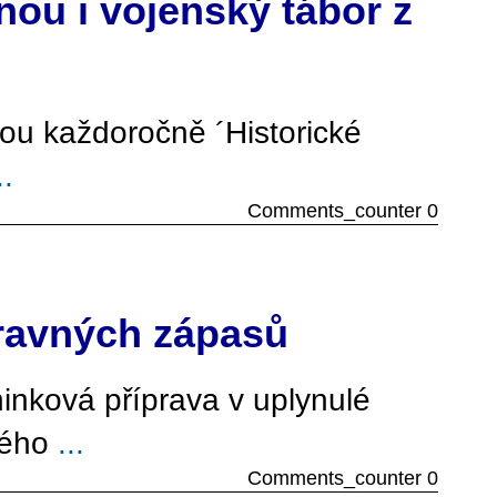
ou i vojenský tábor z
sou každoročně ´Historické
..
Comments_counter 0
pravných zápasů
inková příprava v uplynulé
vého
...
Comments_counter 0