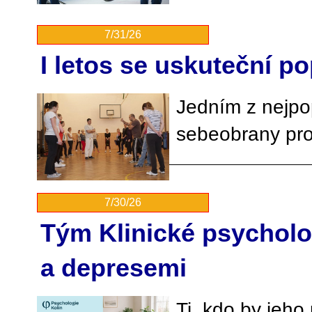
7/31/26
I letos se uskuteční p
Jedním z nejpop
sebeobrany pro
7/30/26
Tým Klinické psycholo
a depresemi
Ti, kdo by jeho