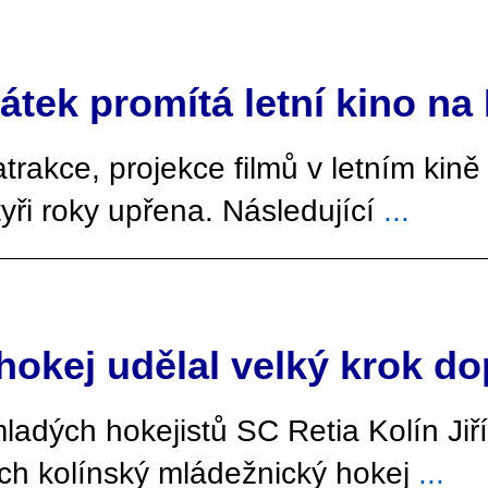
tek promítá letní kino na
atrakce, projekce filmů v letním kin
yři roky upřena. Následující
...
hokej udělal velký krok d
ladých hokejistů SC Retia Kolín Jiř
ech kolínský mládežnický hokej
...