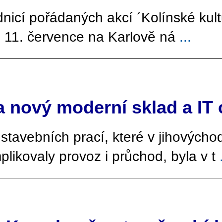
adnicí pořádaných akcí ´Kolínské ku
u 11. července na Karlově ná
...
 nový moderní sklad a IT
stavebních prací, které v jihovýchod
ikovaly provoz i průchod, byla v t