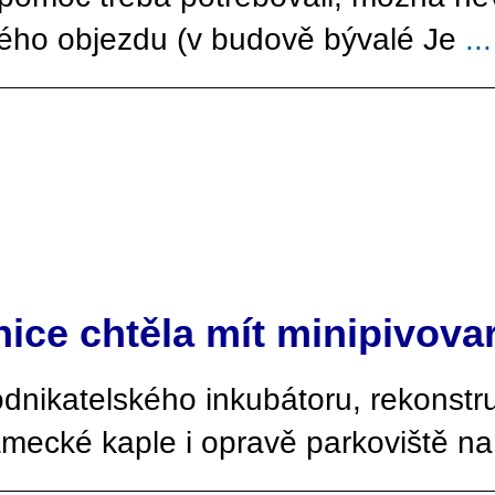
ého objezdu (v budově bývalé Je
...
ice chtěla mít minipivova
dnikatelského inkubátoru, rekonstru
ámecké kaple i opravě parkoviště n