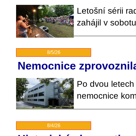
Letošní sérii r
zahájil v sobot
8/5/26
Nemocnice zprovoznila
Po dvou letech 
nemocnice kompl
8/4/26