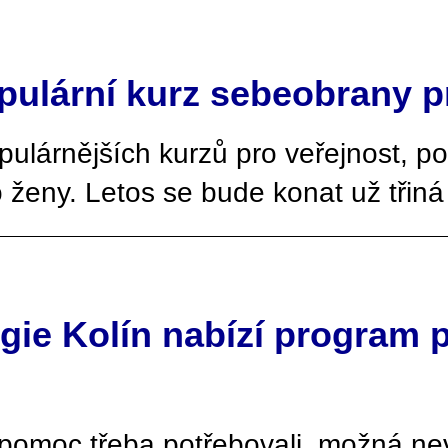
opulární kurz sebeobrany p
ulárnějších kurzů pro veřejnost, po
 ženy. Letos se bude konat už třin
gie Kolín nabízí program 
 pomoc třeba potřebovali, možná nev