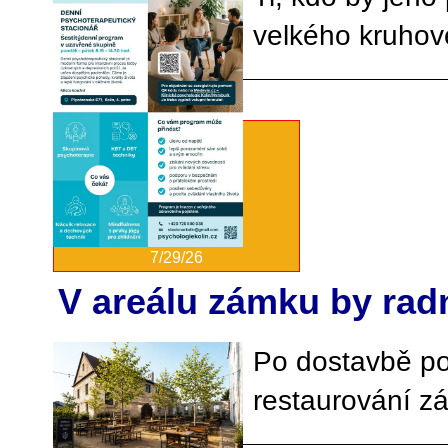
velkého kruhov
7/29/26
V areálu zámku by radn
Po dostavbě po
restaurování z