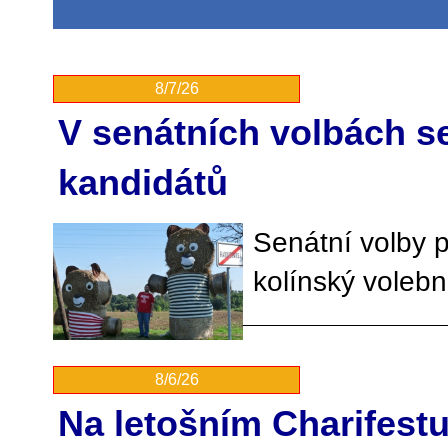
8/7/26
V senátních volbách s
kandidátů
Senátní volby p
kolínský voleb
8/6/26
Na letošním Charifestu