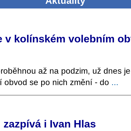
Aktuality
e v kolínském volebním o
roběhnou až na podzim, už dnes je 
ní obvod se po nich změní - do
...
 zazpívá i Ivan Hlas