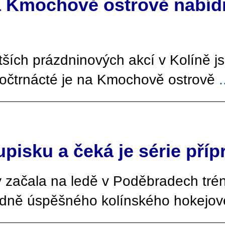
na Kmochově ostrově nabídn
ších prázdninových akcí v Kolíně j
 počtrnácté je na Kmochově ostrově
.
pisku a čeká je série pří
y začala na ledě v Poděbradech trén
dně úspěšného kolínského hokejo