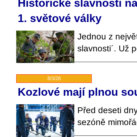
Historické slavnosti 
1. světové války
Jednou z největ
slavnosti´. Už
8/3/26
Kozlové mají plnou sou
Před deseti dn
sezóně mimořá