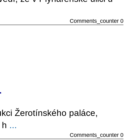
Comments_counter 0
r
kci Žerotínského paláce,
a h
...
Comments_counter 0