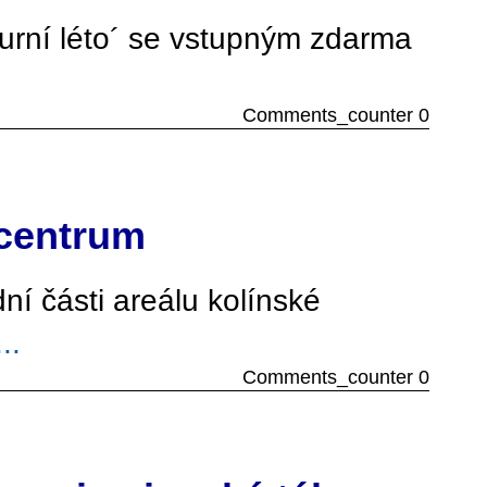
lturní léto´ se vstupným zdarma
Comments_counter 0
 centrum
ní části areálu kolínské
...
Comments_counter 0