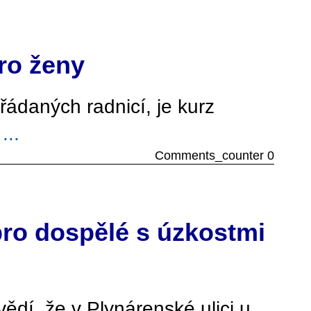
ro ženy
řádaných radnicí, je kurz
á
...
Comments_counter 0
pro dospělé s úzkostmi
ědí, že v Plynárenské ulici u