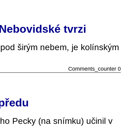
 Nebovidské tvrzi
ě pod širým nebem, je kolínským
Comments_counter 0
opředu
ího Pecky (na snímku) učinil v