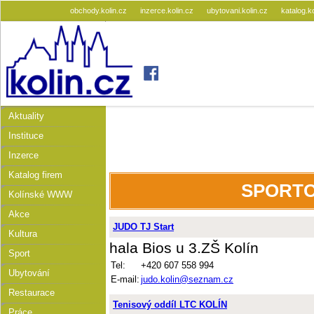
obchody.kolin.cz
inzerce.kolin.cz
ubytovani.kolin.cz
katalog.k
Aktuality
Instituce
Inzerce
Katalog firem
SPORTO
Kolínské WWW
Akce
JUDO TJ Start
Kultura
hala Bios u 3.ZŠ Kolín
Sport
Tel:
+420 607 558 994
Ubytování
E-mail:
judo.kolin@seznam.cz
Restaurace
Tenisový oddíl LTC KOLÍN
Práce