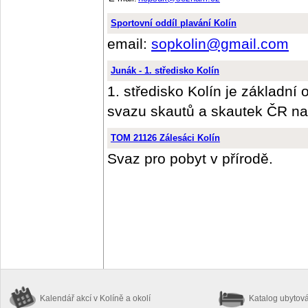
Sportovní oddíl plavání Kolín
email:
sopkolin@gmail.com
Junák - 1. středisko Kolín
1. středisko Kolín je základní
svazu skautů a skautek ČR na
TOM 21126 Zálesáci Kolín
Svaz pro pobyt v přírodě.
Kalendář akcí
v Kolíně a okolí
Katalog ubytov