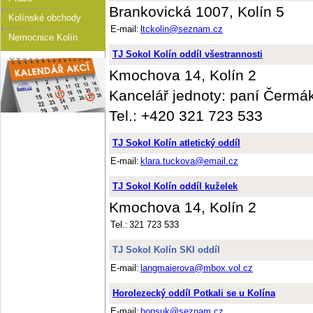
Brankovická 1007, Kolín 5
Kolínské obchody
E-mail:
ltckolin@seznam.cz
Nemocnice Kolín
TJ Sokol Kolín oddíl všestrannosti
Kmochova 14, Kolín 2
Kancelář jednoty: paní Čermá
Tel.: +420 321 723 533
TJ Sokol Kolín atletický oddíl
E-mail:
klara.tuckova@email.cz
TJ Sokol Kolín oddíl kuželek
Kmochova 14, Kolín 2
Tel.:
321 723 533
TJ Sokol Kolín SKI oddíl
E-mail:
langmaierova@mbox.vol.cz
Horolezecký oddíl Potkali se u Kolína
E-mail:
hopsuk@seznam.cz