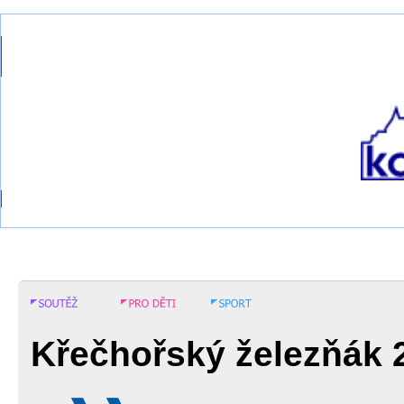
Křečhořský železňák 