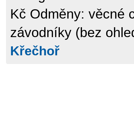
Kč Odměny: věcné c
závodníky (bez ohle
Křečhoř