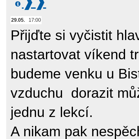
29.05.
17:00
Přijďte si vyčistit hl
nastartovat víkend tr
budeme venku u Bist
vzduchu dorazit můž
jednu z lekcí.
A nikam pak nespěch