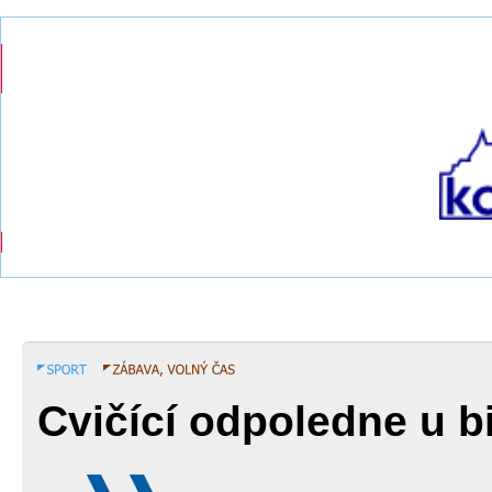
Cvičící odpoledne u b