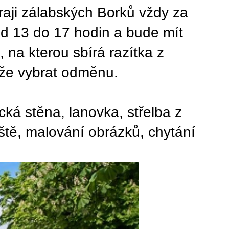
raji zálabských Borků vždy za
 od 13 do 17 hodin a bude mít
 na kterou sbírá razítka z
může vybrat odměnu.
cká stěna, lanovka, střelba z
diště, malování obrázků, chytání