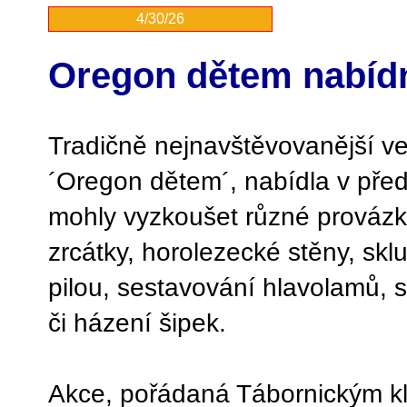
4/30/26
Oregon dětem nabídne
Tradičně nejnavštěvovanější ve
´Oregon dětem´, nabídla v před
mohly vyzkoušet různé provázk
zrcátky, horolezecké stěny, skl
pilou, sestavování hlavolamů, s
či házení šipek.
Akce, pořádaná Tábornickým k