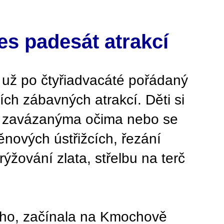
es padesát atrakcí
s už po čtyřiadvacáté pořádaný
ch zábavných atrakcí. Děti si
se zavázanýma očima nebo se
ěnových ústřižcích, řezání
ýžování zlata, střelbu na terč
ého, začínala na Kmochově