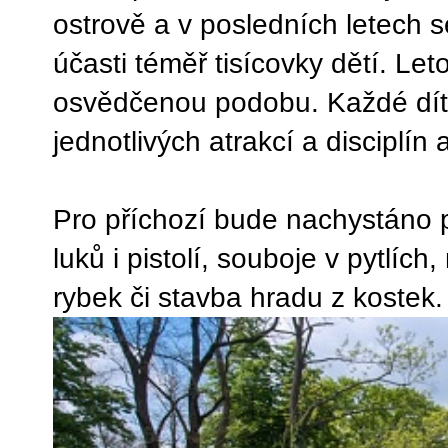
ostrově a v posledních letech 
účasti téměř tisícovky dětí. Le
osvědčenou podobu. Každé dítě d
jednotlivých atrakcí a disciplí
Pro příchozí bude nachystáno př
luků i pistolí, souboje v pytlíc
rybek či stavba hradu z kostek.