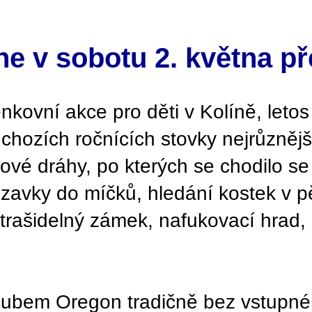
 v sobotu 2. května př
nkovní akce pro děti v Kolíně, leto
chozích ročnících stovky nejrůznější
ové dráhy, po kterých se chodilo 
uzavky do míčků, hledání kostek v p
trašidelný zámek, nafukovací hrad, r
lubem Oregon tradičně bez vstupn