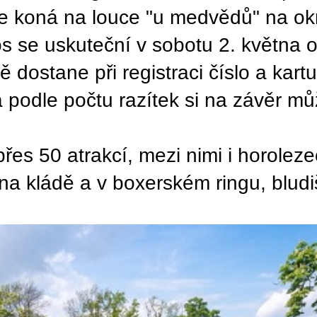
se koná na louce "u medvědů" na ok
tos se uskuteční v sobotu 2. května
ostane při registraci číslo a kartu,
n a podle počtu razítek si na závěr 
es 50 atrakcí, mezi nimi i horoleze
h, na kládě a v boxerském ringu, blu