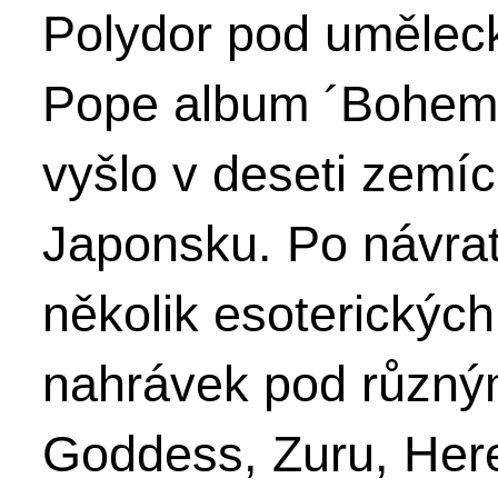
Polydor pod uměle
Pope album ´Bohemia
vyšlo v deseti zemí
Japonsku. Po návratu
několik esoterickýc
nahrávek pod různý
Goddess, Zuru, Here