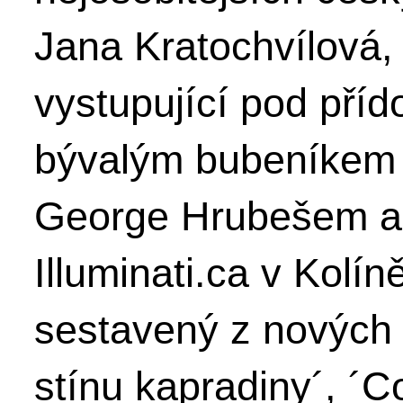
Jana Kratochvílová,
vystupující pod pří
bývalým bubeníkem 
George Hrubešem a
Illuminati.ca v Kolí
sestavený z nových pí
stínu kapradiny´, ´C