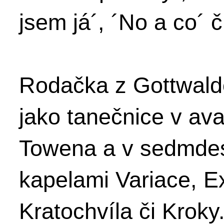
jsem já´, ´No a co´ č
Rodačka z Gottwaldo
jako tanečnice v av
Towena a v sedmdesá
kapelami Variace, E
Kratochvíla či Kroky