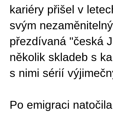
kariéry přišel v let
svým nezaměnitelný
přezdívaná "česká Ja
několik skladeb s k
s nimi sérií výjimeč
Po emigraci natočila 