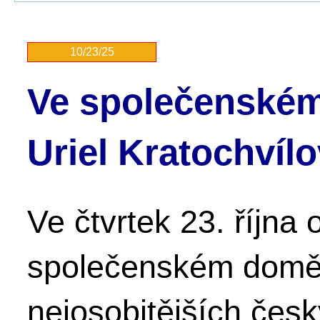
10/23/25
Ve společenském
Uriel Kratochvíl
Ve čtvrtek 23. října
společenském domě 
nejosobitějších čes