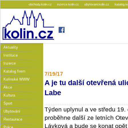
obchody.kolin.cz
inzerce.kolin.cz
ubytovani.kolin.cz
katalog.k
Aktuality
Instituce
Inzerce
Katalog firem
7/19/17
Kolínské WWW
​A je tu další otevřená ul
Akce
Labe
Kultura
Sport
Týden uplynul a ve středu 19.
Ubytování
proběhne další ze letních Otev
Restaurace
Lávková a bude se konat opět 
Práce