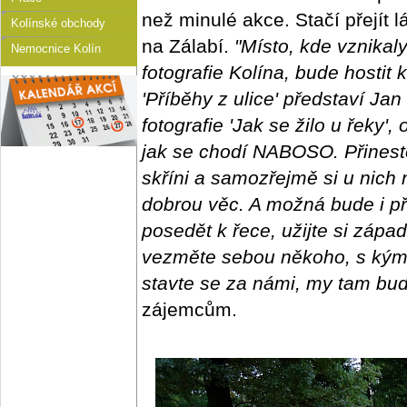
než minulé akce. Stačí přejí
Kolínské obchody
na Zálabí.
"Místo, kde vznikaly
Nemocnice Kolín
fotografie Kolína, bude hostit
'Příběhy z ulice' představí Ja
fotografie 'Jak se žilo u řeky
jak se chodí NABOSO. Přineste
skříni a samozřejmě si u nich 
dobrou věc. A možná bude i pře
posedět k řece, užijte si zápa
vezměte sebou někoho, s kým b
stavte se za námi, my tam bu
zájemcům.