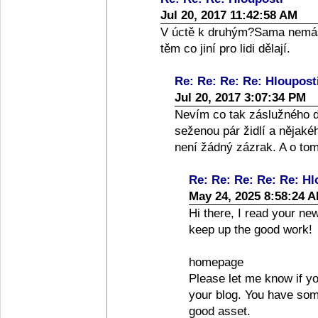
Jul 20, 2017 11:42:58 AM
V úctě k druhým?Sama nemáš
těm co jiní pro lidi dělají.
Re: Re: Re: Re: Hloupost
Jul 20, 2017 3:07:34 PM
Nevím co tak záslužného d
seženou pár židlí a nějaké
není žádný zázrak. A o to
Re: Re: Re: Re: Re: Hl
May 24, 2025 8:58:24 
Hi there, I read your new
keep up the good work!
homepage
Please let me know if you
your blog. You have some
good asset.