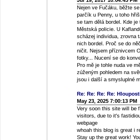
Jul 19, 2017 10:04:45 PM
Nejen ve Fučáku, běžte se 
parčík u Penny, u toho hřiš
se tam dělá bordel. Kde je
Městská policie. U Kafland
scházej individua, zrovna 
nich bordel. Proč se do ně
ničit. Nejsem příznivcem O
fotky... Nucení se do konv
Pro mě je tohle nuda ve mě
zúženým pohledem na svět -
jsou i další a smysluplné 
Re: Re: Re: Re: Hloupost
May 23, 2025 7:00:13 PM
Very soon this site will be
visitors, due to it's fastidi
webpage
whoah this blog is great i r
Stay up the great work! You